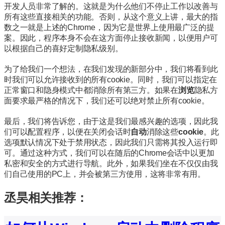
开发人员非常了解的。
这就是为什么他们不停止工作以改善与
所有这些直接相关的功能。
否则，从这个意义上讲，最大的指
数之一就是上述的Chrome，因为它是世界上使用最广泛的提
案。
因此，程序本身不会在这方面停止接收新闻，以便用户可
以根据自己的喜好定制隐私级别。
为了给我们一个想法，在我们发现的新部分中，我们将看到此
时我们可以允许接收到的所有cookie。
同时，我们可以指定在
正常窗口和隐身模式中都消除所有第三方。
如果在
浏览
隐私方
面要求最严格的情况下
，我们还可以绝对禁止所有cookie。
最后，我们将告诉您，由于这是我们最感兴趣的选项，因此我
们可以配置程序，以便
在关闭会话时
自动
消除这些
cookie
。
此
选项默认情况下处于禁用状态，因此我们只需将其投入运行即
可。
通过这种方式，我们可以在随后的Chrome会话中以更加
私密和安全的方式进行导航。
此外，如果我们坐在不仅仅由我
们自己使用的PC上，并会被第三方使用，这将非常有用。
丞昊相关推荐：