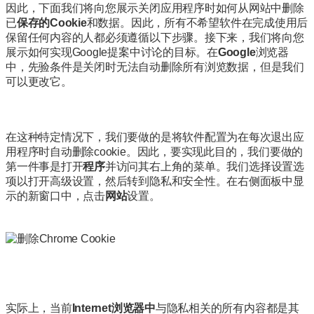
因此，下面我们将向您展示
关闭应用程序时
如何
从网站中
删除
已
保存的Cookie
和数据。
因此，所有不希望软件在完成使用后
保留任何内容的人都必须遵循以下步骤。
接下来，我们将向您
展示如何实现Google提案中讨论的目标。
在
Google
浏览器
中
，
先验条件
是关闭时无法自动删除所有浏览数据，但是我们
可以更改它。
在这种特定情况下，我们要做的是将软件配置为在每次退出应
用程序时自动删除cookie。
因此，要实现此目的，我们要做的
第一件事是打开
程序
并访问其右上角的菜单。
我们选择设置选
项以打开高级设置，然后转到隐私和安全性。
在右侧面板中显
示的新窗口中，点击
网站
设置
。
实际上，当前
Internet浏览器中
与隐私相关的所有内容都是
其