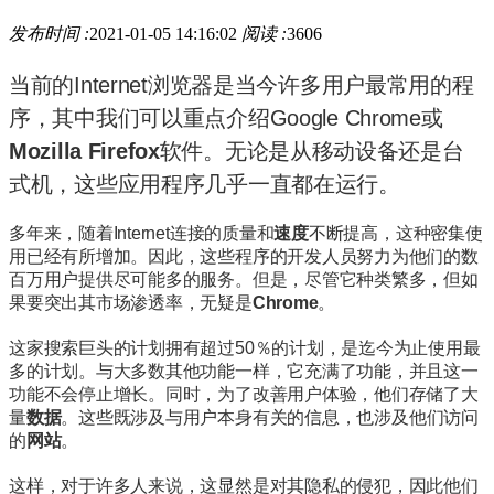
发布时间 :
2021-01-05 14:16:02
阅读 :
3606
当前的Internet浏览器
是当今许多用户最常用的程
序
，其中我们可以重点介绍
Google Chrome
或
Mozilla Firefox
软件
。
无论是从移动设备还是台
式机，这些应用程序几乎一直都在运行。
多年来，随着Internet连接的质量和
速度
不断提高，这种密集使
用已经有所增加
。
因此，这些程序的开发人员努力为他们的数
百万用户提供尽可能多的服务。
但是，尽管它种类繁多，但如
果要突出其市场渗透率，无疑是
Chrome
。
这家搜索巨头的计划拥有超过50％的计划，是迄今为止使用最
多的计划。
与大多数其他功能一样，它充满了功能，并且这一
功能不会停止增长。
同时，为了改善用户体验，他们存储了大
量
数据
。
这些既涉及与用户本身有关的信息，也涉及
他们访问
的
网站
。
这样，对于许多人来说，这显然是对其隐私的侵犯，因此他们